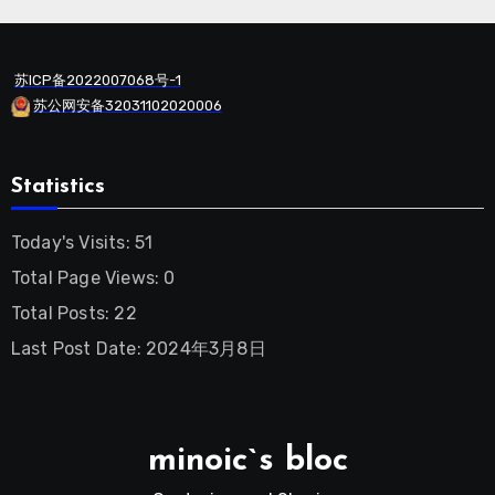
苏ICP备2022007068号-1
苏公网安备32031102020006
Statistics
Today's Visits:
51
Total Page Views:
0
Total Posts:
22
Last Post Date:
2024年3月8日
minoic`s bloc