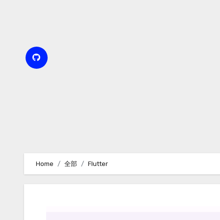
Skip
to
content
Home
全部
Flutter