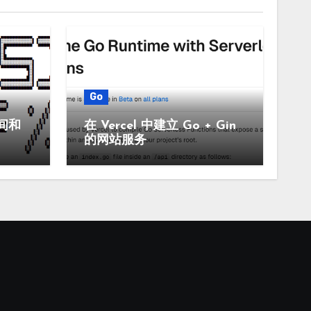
Go
间和
在 Vercel 中建立 Go + Gin
的网站服务