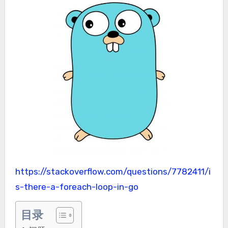
https://stackoverflow.com/questions/7782411/i
s-there-a-foreach-loop-in-go
目录