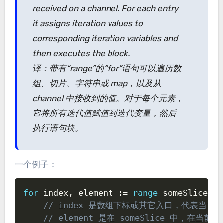
received on a channel. For each entry
it assigns iteration values to
corresponding iteration variables and
then executes the block.
译：带有“range”的“for”语句可以遍历数
组、切片、字符串或 map，以及从
channel 中接收到的值。对于每个元素，
它将所有迭代值赋值到迭代变量，然后
执行语句块。
一个例子：
Copy
for
 index
,
 element 
:=
range
 someSlice 
{
// index 是数组下标或其它入口，代表当前
// element 是在 someSlice 中，在当