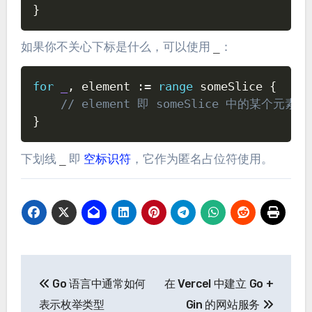
}
如果你不关心下标是什么，可以使用
：
_
Copy
for
_
,
 element 
:=
range
 someSlice 
{
// element 即 someSlice 中的某个元素
}
下划线
即
空标识符
，它作为匿名占位符使用。
_
文
Go 语言中通常如何
在 Vercel 中建立 Go +
章
表示枚举类型
Gin 的网站服务